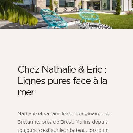
Parement chambre
Parement cuisine
Parement pour salle de bain
TOUS LES ESPACES INTÉRIEURS
Par espace extérieur
Chez Nathalie & Eric :
Parement façade extérieure
Mur de terrasse
Lignes pures face à la
Parement pour piscine en pierre
mer
Aménagements extérieurs
TOUS LES ESPACES EXTÉRIEURS
Nathalie et sa famille sont originaires de
Bretagne, près de Brest. Marins depuis
toujours, c’est sur leur bateau, lors d’un