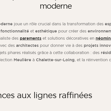
moderne
oderne
joue un rôle crucial dans la transformation des
es
t
fonctionnalité
et
esthétique
pour créer des
environnem
aliste des
parements
et solutions décoratives en
néomin
avec des
architectes
pour donner vie à des
projets inno
jets phares réalisés grâce à cette collaboration : des
rési
llection
Meulière
à
Chalette-sur-Loing
, et la réinvention
nces aux lignes raffinées