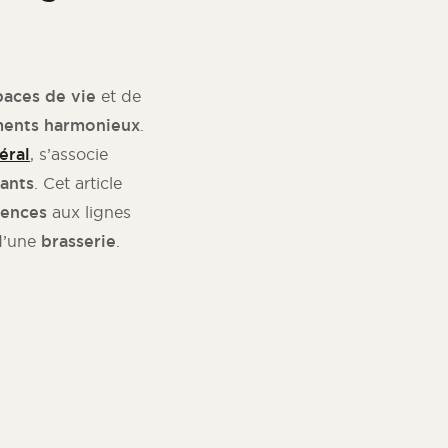
paces de vie
et de
ents harmonieux
.
éral
, s’associe
vants
. Cet article
dences
aux lignes
 d’une
brasserie
.