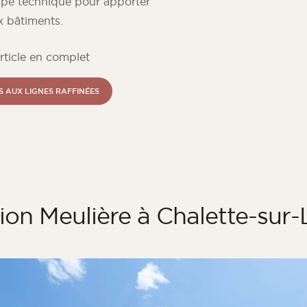
quipe technique pour apporter
ux bâtiments.
article en complet
S AUX LIGNES RAFFINÉES
ction Meulière à Chalette-sur