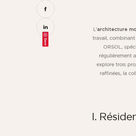
L’
architecture m
travail, combinan
Save
ORSOL, spéci
régulièrement 
explore trois pro
raffinées, la co
I. Réside