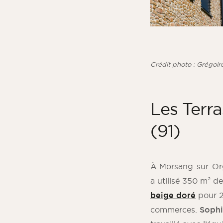
Crédit photo : Grégo
Les Terra
(91)
À Morsang-sur-Or
a utilisé 350 m² d
beige doré
pour 2
commerces.
Sophi