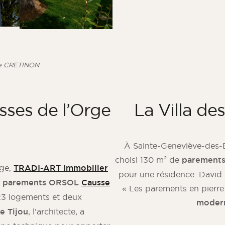
ire CRETINON
sses de l’Orge
La Villa des
À Sainte-Geneviève-des-
choisi 130 m² de
parement
ge,
TRADI-ART Immobilier
pour une résidence. David 
e
parements ORSOL
Causse
« Les parements en pier
3 logements et deux
modern
e Tijou
, l’architecte, a