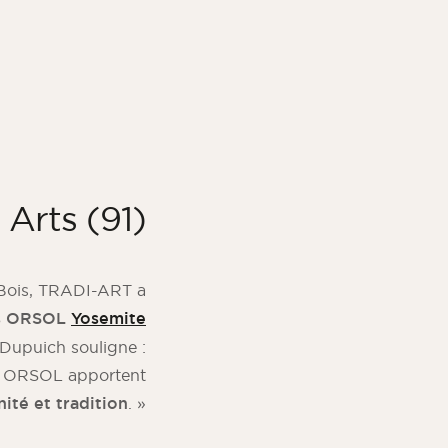
 Arts (91)
Bois, TRADI-ART a
s ORSOL
Yosemite
Dupuich souligne :
re ORSOL apportent
ité et tradition
. »