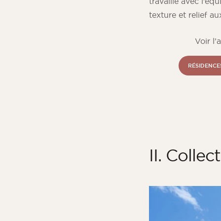
travaillé avec l’é
texture et relief a
Voir l’
RÉSIDENCE
II. Colle