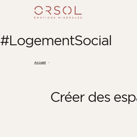
Skip to content
#LogementSocial
Accueil
Créer des esp