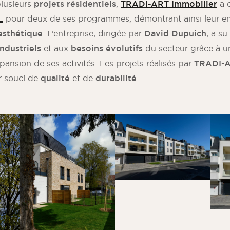
plusieurs
projets résidentiels
,
TRADI-ART Immobilier
a c
L
pour deux de ses programmes, démontrant ainsi leur 
esthétique
. L’entreprise, dirigée par
David Dupuich
, a s
industriels
et aux
besoins évolutifs
du secteur grâce à u
pansion de ses activités. Les projets réalisés par
TRADI-A
r souci de
qualité
et de
durabilité
.