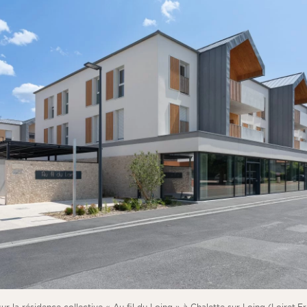
r la résidence collective « Au fil du Loing » à Chalette sur Loing (Loiret,F