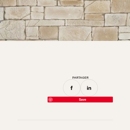
Parement chambre
Parement cuisine
Parement pour salle de bain
TOUS LES ESPACES INTÉRIEURS
Par espace extérieur
Parement façade extérieure
Mur de terrasse
PARTAGER
Parement pour piscine en pierre
Aménagements extérieurs
Save
TOUS LES ESPACES EXTÉRIEURS