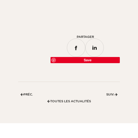
Parement chambre
Parement cuisine
Parement pour salle de bain
PARTAGER
TOUS LES ESPACES INTÉRIEURS
Par espace extérieur
Save
Parement façade extérieure
Mur de terrasse
Parement pour piscine en pierre
PRÉC.
SUIV.
Aménagements extérieurs
TOUTES LES ACTUALITÉS
TOUS LES ESPACES EXTÉRIEURS