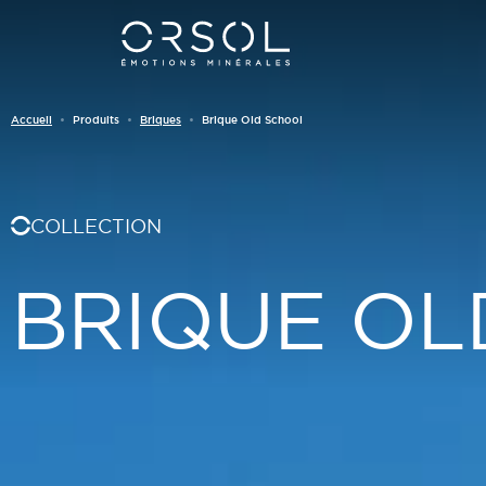
Skip to content
Accueil
Produits
Briques
Brique Old School
COLLECTION
BRIQUE OL