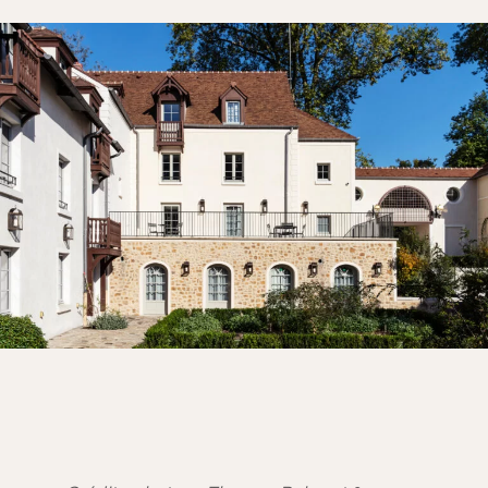
Parement chambre
Parement cuisine
Parement pour salle de bain
TOUS LES ESPACES INTÉRIEURS
Par espace extérieur
Parement façade extérieure
Mur de terrasse
Parement pour piscine en pierre
Aménagements extérieurs
TOUS LES ESPACES EXTÉRIEURS