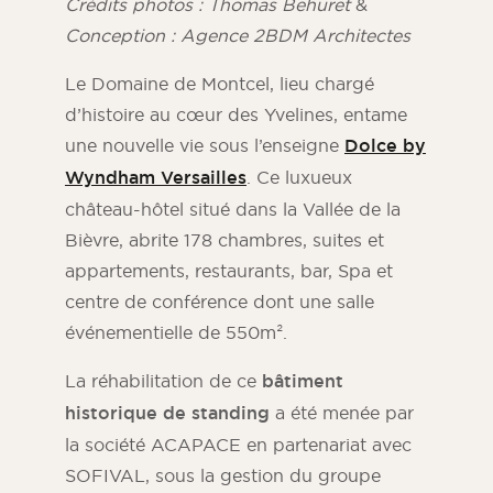
Crédits photos : Thomas Behuret
&
Conception : Agence 2BDM Architectes
Le Domaine de Montcel, lieu chargé
d’histoire au cœur des Yvelines, entame
une nouvelle vie sous l’enseigne
Dolce by
Wyndham Versailles
. Ce luxueux
château-hôtel situé dans la Vallée de la
Bièvre, abrite 178 chambres, suites et
appartements, restaurants, bar, Spa et
centre de conférence dont une salle
Magazine ORSOL
événementielle de 550m².
Trouvez l’inspiration en découvrant
l’esthétique et les textures ORSOL.
La réhabilitation de ce
bâtiment
historique de standing
a été menée par
la société ACAPACE en partenariat avec
SOFIVAL, sous la gestion du groupe