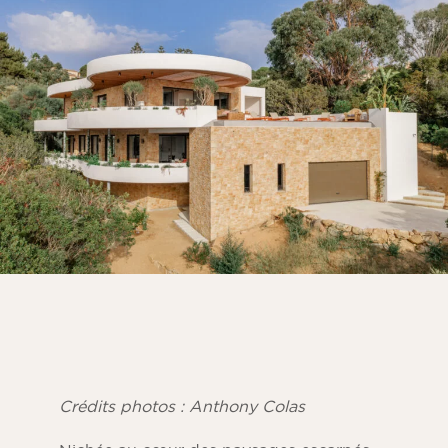
Parement chambre
Parement cuisine
Parement pour salle de bain
TOUS LES ESPACES INTÉRIEURS
Par espace extérieur
Parement façade extérieure
Mur de terrasse
Parement pour piscine en pierre
Aménagements extérieurs
TOUS LES ESPACES EXTÉRIEURS
Crédits photos : Anthony Colas