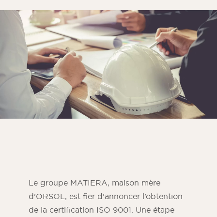
Parement chambre
Parement cuisine
Parement pour salle de bain
TOUS LES ESPACES INTÉRIEURS
Par espace extérieur
Parement façade extérieure
Mur de terrasse
Parement pour piscine en pierre
Aménagements extérieurs
TOUS LES ESPACES EXTÉRIEURS
Le groupe MATIERA, maison mère
d’ORSOL, est fier d’annoncer l’obtention
de la certification ISO 9001. Une étape