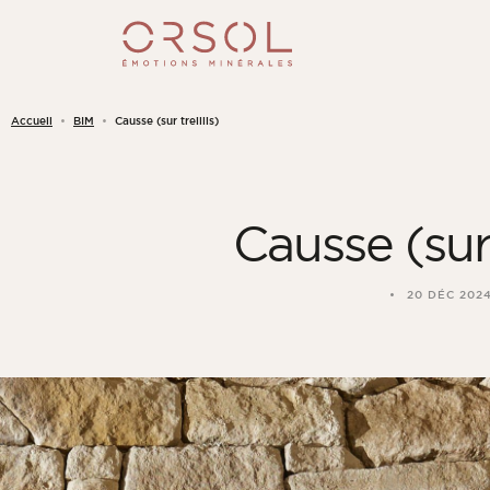
Skip to content
Accueil
BIM
Causse (sur treillis)
Causse (sur 
20 DÉC 202