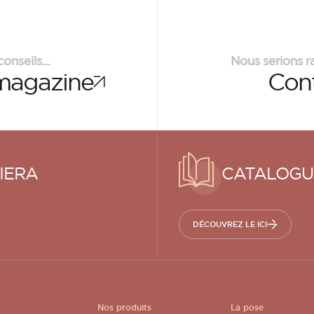
onseils...
Nous serions ra
magazine
Con
IERA
CATALOGU
DÉCOUVREZ LE ICI
Nos produits
La pose