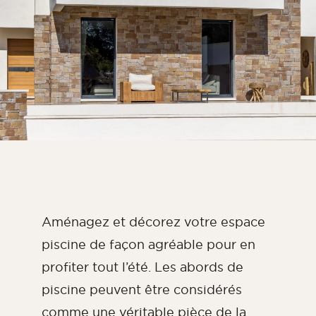
Parement chambre
Parement cuisine
Parement pour salle de bain
TOUS LES ESPACES INTÉRIEURS
Par espace extérieur
Parement façade extérieure
Mur de terrasse
Parement pour piscine en pierre
Aménagez et décorez votre espace
Aménagements extérieurs
piscine de façon agréable pour en
TOUS LES ESPACES EXTÉRIEURS
profiter tout l’été. Les abords de
piscine peuvent être considérés
comme une véritable pièce de la