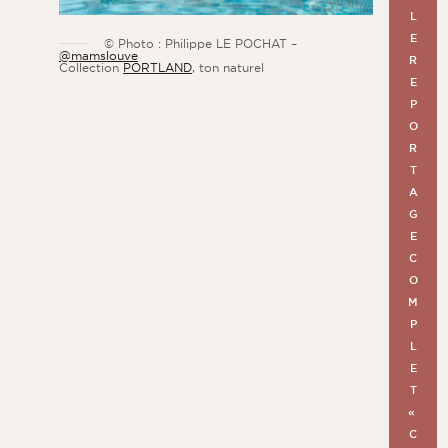
L
E
© Photo : Philippe LE POCHAT –
@mamslouve
R
Collection
PORTLAND
, ton naturel
E
P
O
R
T
A
G
E
C
O
M
P
L
E
T
«
C