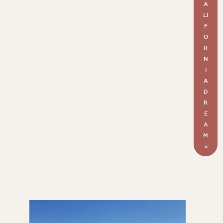
A
LI
F
O
R
N
I
A
D
R
E
A
M
»